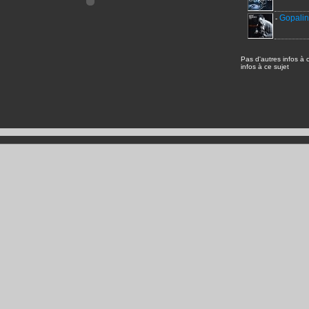
Gopali
-
Pas d'autres infos à 
infos à ce sujet