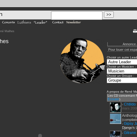
ené Mailhes
lhes
Annonce /
Pour louer cet es
Choisir un autre Lead
Choisir un Musicien :
Choisir un Groupe :
A propos de René Mai
Les CD concernant 
Ecouter
)
Chtildo
-
mars
200
Antholog
(compilati
Gipsy J
-
Django’s 
Gitrane
-