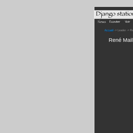
Accueil
-> Leader -> R
René Mai