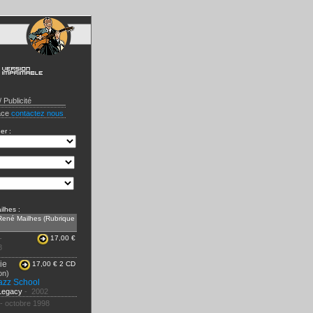
 Publicité
pace
contactez nous
er :
lhes :
René Mailhes (Rubrique
-
17,00 €
8
ie
17,00 € 2 CD
on)
azz School
Legacy
-
2002
-
octobre
1998