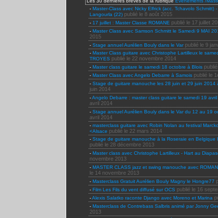
Les 30 dernières brèves de la rubrique
Evénements /Maste
-
Master-Class avec Nicky Elfrick (acc. Tchavolo Schmitt) - 
publié le 8 août 2015
Langourla (22)
publié le 17 juillet 2
-
17 juillet : Master Classe ROMANE
-
Master Class avec Samson Schmitt le Samedi 9 MAI 
2015
publié le 9 ja
-
Stage annuel Aurélien Bouly dans le Var
-
Master Class guitare avec Christophe Lartilleux le sam
publié le 22 novembre 2014
TROYES
publi
-
Master class guitare le samedi 18 octobre à Blois
publié le 1
-
Master Class avec Angelo Debarre à Samois
-
Stage de guitare manouche les 28 juin et 29 juin 201
juin 2014
-
Angelo Debarre : master class guitare le samedi 19 avril
avril 2014
-
Stage annuel Aurélien Bouly dans le Var du 12 au 19 o
avril 2014
-
masterclass guitare avec Robin Nolan au festival Marc
publié le 22 mars 2014
<Alsace
-
Stage de guitare manouche à la Roseraie en Belgique 
publié le 28 décembre 2013
-
Master class avec Christophe Lartilleux - Hart au Diap
novembre 2013
-
MASTER CLASS jazz et swing manouche avec ROMANE
le 14 novembre 2013
-
Masterclass Gratuit Aurélien Bouly Magny le Hongre77
publié le 16 sep
-
Film Les Fils du vent diffusé sur OCS
p
-
Alexis Salatko raconte Django avec Moreno et Marina
-
Masterclass de Contrebass Salbris animé par Jonny Ge
2013