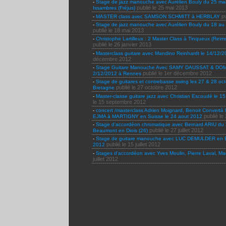
-
Stage de jazz manouche avec Aurélien Bouly du 25 mai 
publié le 25 mai 2013
Issambres (Fréjus)
p
-
MASTER class avec SAMSON SCHMITT à HERBLAY
-
Stage de jazz manouche avec Aurélien Bouly du 18 au 2
publié le 18 mai 2013
-
Christophe Lartilleux : 2 Master Class à Tinqueux (Reims
publié le 26 janvier 2013
-
Masterclass guitare avec Mandino Reinhardt le 14/12/2
décembre 2012
-
Stage Guitare Manouche Avec SAMY DAUSSAT & DOM
publié le 1er décembre 2012
2/12/2012 à Rennes
-
Stage de guitares et contrebasse swing les 27 & 28 oc
publié le 27 octobre 2012
Bretagne
-
Master-classe guitare jazz avec Christian Escoudé le 
le 15 septembre 2012
-
concert /masterclass Adrien Moignard, Benoit Conver
publié le
EJMA à MARTIGNY en Suisse le 24 aout 2012
-
Stage d’accordéon chromatique avec Bernard ARIU du 27
publié le 27 juillet 2012
Beaumont en Diois (26)
-
Stage de guitare manouche avec LUC DEMULDER en Bel
publié le 15 juillet 2012
2012
-
Stages d’accordéon avec Yves Moulin, Pierre Laval, Mag
juillet 2012