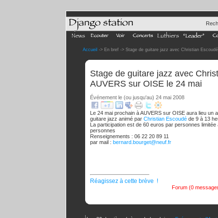
Rech
Accueil
-> En bref -> Stage de guitare jazz avec Christian Escou
Stage de guitare jazz avec Chris
AUVERS sur OISE le 24 mai
Événement le (ou jusqu'au) 24 mai 2008
Le 24 mai prochain à AUVERS sur OISE aura lieu un at
guitare jazz animé par
Christian Escoudé
de 9 à 13 he
La participation est de 60 euros par personnes limitée
personnes
Renseignements : 06 22 20 89 11
par mail :
bernard.bourget
@
neuf.fr
Réagissez à cette brève !
Forum (0 message(