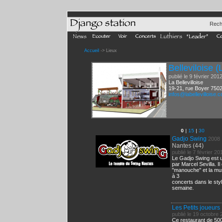
Rech
Accueil
-> Lieux
Belleviloise (
publié le 9 février 201
La Bellevilloise
19-21, rue Boyer 7502
infos
@
labellevilloise.
0
|
15
|
30
Gadjo Swing
2008
Nantes (44)
publié le 7 février 20
Le Gadjo Swing est u
par Marcel Sevilla. Il
"manouche" et la mu
à 3
concerts dans le sty
semaine.
Les Petits joueurs
publié le 19 octobre
Ce restaurant de 50