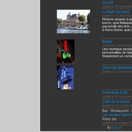
11e Art
publié le 15 décemb
La Balle au bond
publié le 12 décemb
Péniche amarée à part
louvre, quai Malaqua
passerelle des Arts, 
à Notre Dame, quai d
Balajo
publié le 7 décembr
Lieu mythique paris
personnalités de l’ép
Notamment un certain
Zèbre de Bellevill
publié le 11 novemb
Cannibale Café
publié le 9 novembr
Café de la danse
publié le 19 octobre
Bar - Restaurant -
Les Voutes Saint-
Paris 1er
publié le 9 octobre 2
0
|
15
|
30