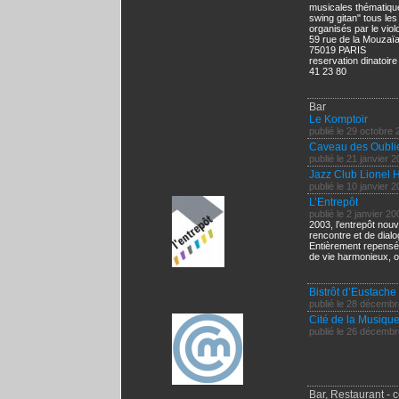
musicales thématique
swing gitan" tous le
organisés par le viol
59 rue de la Mouzaï
75019 PARIS
reservation dinatoire
41 23 80
Bar
Le Komptoir
publié le 29 octobre
Caveau des Oublie
publié le 21 janvier 
Jazz Club Lionel 
publié le 10 janvier 
L’Entrepôt
publié le 2 janvier 20
2003, l’entrepôt nouv
rencontre et de dialo
Entièrement repensé,
de vie harmonieux, ou
Bistrôt d’Eustache
publié le 28 décemb
Cité de la Musiqu
publié le 26 décemb
Bar, Restaurant - 