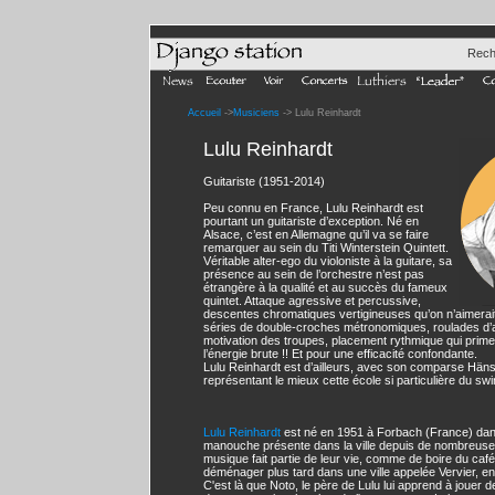
Rech
Accueil
->
Musiciens
-> Lulu Reinhardt
Lulu Reinhardt
Guitariste (1951-2014)
Peu connu en France, Lulu Reinhardt est
pourtant un guitariste d’exception. Né en
Alsace, c’est en Allemagne qu’il va se faire
remarquer au sein du Titi Winterstein Quintett.
Véritable alter-ego du violoniste à la guitare, sa
présence au sein de l’orchestre n’est pas
étrangère à la qualité et au succès du fameux
quintet. Attaque agressive et percussive,
descentes chromatiques vertigineuses qu’on n’aimerai
séries de double-croches métronomiques, roulades d’a
motivation des troupes, placement rythmique qui prime 
l’énergie brute !! Et pour une efficacité confondante.
Lulu Reinhardt est d’ailleurs, avec son comparse Häns’
représentant le mieux cette école si particulière du swi
Lulu Reinhardt
est né en 1951 à Forbach (France) d
manouche présente dans la ville depuis de nombreuse
musique fait partie de leur vie, comme de boire du café.
déménager plus tard dans une ville appelée Vervier, en
C'est là que Noto, le père de Lulu lui apprend à jouer d