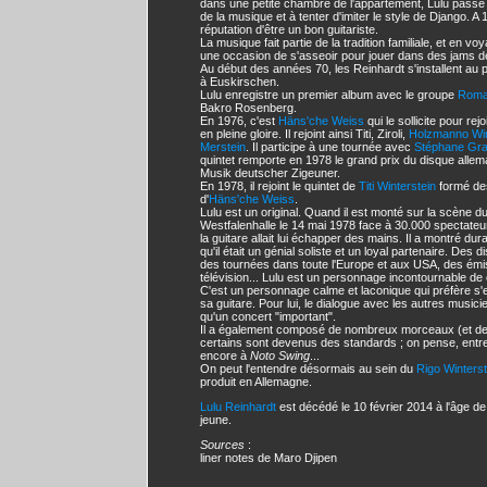
dans une petite chambre de l'appartement, Lulu passe
de la musique et à tenter d'imiter le style de Django. A 1
réputation d'être un bon guitariste.
La musique fait partie de la tradition familiale, et en v
une occasion de s'asseoir pour jouer dans des jams dè
Au début des années 70, les Reinhardt s'installent au 
à Euskirschen.
Lulu enregistre un premier album avec le groupe
Rom
Bakro Rosenberg.
En 1976, c'est
Häns'che Weiss
qui le sollicite pour rej
en pleine gloire. Il rejoint ainsi Titi, Ziroli,
Holzmanno Win
Merstein
. Il participe à une tournée avec
Stéphane Grap
quintet remporte en 1978 le grand prix du disque alle
Musik deutscher Zigeuner.
En 1978, il rejoint le quintet de
Titi Winterstein
formé de
d'
Häns'che Weiss
.
Lulu est un original. Quand il est monté sur la scène 
Westfalenhalle le 14 mai 1978 face à 30.000 spectateur
la guitare allait lui échapper des mains. Il a montré du
qu'il était un génial soliste et un loyal partenaire. Des
des tournées dans toute l'Europe et aux USA, des émis
télévision... Lulu est un personnage incontournable de
C'est un personnage calme et laconique qui préfère s'
sa guitare. Pour lui, le dialogue avec les autres music
qu'un concert "important".
Il a également composé de nombreux morceaux (et de j
certains sont devenus des standards ; on pense, entr
encore à
Noto Swing
...
On peut l'entendre désormais au sein du
Rigo Winterst
produit en Allemagne.
Lulu Reinhardt
est décédé le 10 février 2014 à l'âge d
jeune.
Sources
:
liner notes de Maro Djipen