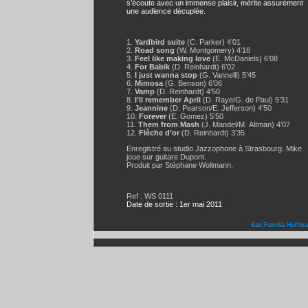
s’écoute avec un immense plaisir, mérite assurément
une audience décuplée.
1.
Yardbird suite
(C. Parker) 4’01
2.
Road song
(W. Montgomery) 4’16
3.
Feel like making love
(E. McDaniels) 6’08
4.
For Babik
(D. Reinhardt) 6’02
5.
I just wanna stop
(G. Vannelli) 5’45
6.
Mimosa
(G. Benson) 6’06
7.
Vamp
(D. Reinhardt) 4’50
8.
I’ll remember April
(D. Raye/G. de Paul) 5’31
9.
Jeannine
(D. Pearson/E. Jefferson) 4’50
10.
Forever
(E. Gomez) 5’50
11.
Them from Mash
(J. Mandel/M. Altman) 4’07
12.
Flèche d’or
(D. Reinhardt) 3’35
Enregistré au studio Jazzophone à Strasbourg. Mike
joue sur guitare Dupont.
Produit par Stéphane Wollmann.
Ref : WS 0111
Date de sortie : 1er mai 2011
Bari Familia Hoffm