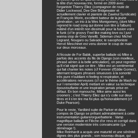
la tête d’un nouveau trio, formé en 2009 avec
l’organiste Thierry Eliez (compagnon de route de
Didier Lockwood, Dee Dee Bridgewater et
actuellement clavier et pianiste de Zawinul Syndicate)
et François Morin, excellent batteur de la jeune
génération ; un trio à la Wes Montgomery, (dont Mike
reprend le road song qui donne son titre à l’album)
mâtiné d’un intérêt non dissimulé pour la fusion voire
le funk (cf le groovy Feel like making love ou I just
wanna stop de Gino Vanelli). Sideman chez Michel
Legrand, Nougaro ou Salvador, le saxophoniste
Hervé Meschinet est venu donner le coup de main
sur deux morceaux.
A l’écoute de For Babik, superbe ballade où Mike a
parfois des accents du fils de Django (son moelleux,
phrasé aérien à la belle articulation), on peut regretter
qu’il n’ait signé que ce titre ; Mike est un sentimental
qui fait chanter les notes (cf Forever d’Eddie Gomez),
alternant longues phrases sinueuses à la sonorité
très pure n’oubliant ni feeling ni respiration, et
accélérations nerveuses (cf sur le thème de Mash ou
sur I remember April) mettant en valeur sa technique
époustouflante et une inspiration jamais prise en
défaut. En bon manouche, Mike aime aussi les
crooners ; c’est Thierry Eliez qui s’y colle sur deux
titres et il s’en tire ma foi plus qu’honorablement (cf
Duke Pearson).
Pour le reste, Yardbird suite de Parker et deux
compos de Django se prêtant admirablement à cette
instrumentation guitare/orgue/batterie : Vamp
magnifique ballade et Flèche d’or revu et corrigé dans
une version moderniste très convaincante (ça
déménage !).
Mike Reinhardt a acquis une maturité et une sérénité
dignes des plus grands ; son nouveau disque, qui