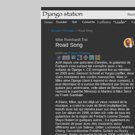
Rech
Accueil
->
Ecouter
-> Road Song
Mike Reinhardt Trio
Road Song
publié par
Francis Couvreux
Actif depuis une quinzaine d’années, le guitariste de
Forbach s’est surtout fait connaître avec « les
enfants de Django », CD enregistré live au méridien
en 2005 avec Samson Schmitt et Yorgui Loeffler, deux
stars montantes des cordes manouches. Mais si
Mike aime Django (dont il reprend ici deux compos), il
joue électrique et a surtout été influencé par l’école de
guitare jazz américaine, celle allant de Benson (dont il
reprend le superbe Mimosa) et Martino à Mike Stern
ou Frank Gambale.
A 34ans, Mike, qui est déjà un vieux routard de la
musique, a croisé la route de Bireli (multipliant les
bœufs avec lui) qui viendra jouer sur deux titres de
son 1er album en 1998, et bien sûr celle de tous les
guitaristes de la région de Forbach comme Dorado,
Mayo Hubert et quelques autres ; il a également eu
l’occasion de jouer avec des musiciens aussi
différents que Luis Salinas, Didier Lockwood, Andréas
Oberg, l’accordéoniste Frédéric Schlick ou Rocky
Gresset. Après un quartet fondé en 2004, voilà Mike à