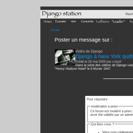
Rech
Accueil
Poster un message
sur :
Vidéo de Django
Django à New York quit
Publié le 26 mai 2009 par cristof
Dans la série des vidéos de Django voic
"
Henry Hudson Hotel
" le 6 février 1947.
Pour répondre :
modération a priori
Ce forum est modéré a priori :
avoir été validée par un admin
Qui êtes-vous ?
Votre nom
(obligatoir