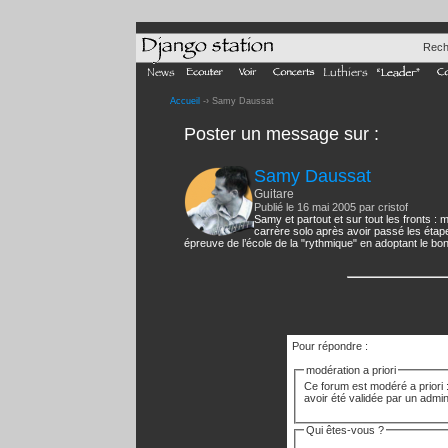
Rech
Accueil
-› Samy Daussat
Poster un message
sur :
Samy Daussat
Guitare
Publié le 16 mai 2005 par cristof
Samy et partout et sur tout les fronts : 
carrère solo après avoir passé les étape
épreuve de l’école de la "rythmique" en adoptant le bon
Pour répondre :
modération a priori
Ce forum est modéré a priori :
avoir été validée par un admin
Qui êtes-vous ?