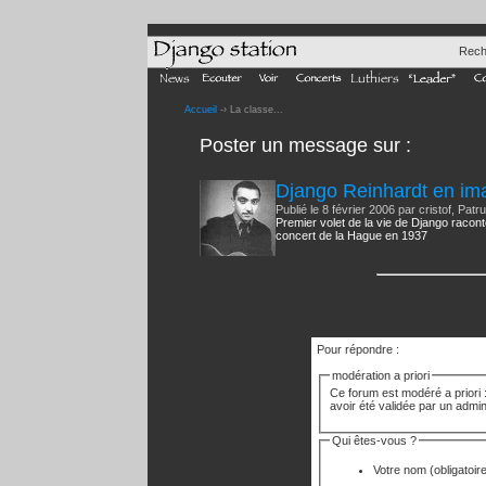
Rech
Accueil
-› La classe...
Poster un message
sur :
Django Reinhardt en im
Publié le 8 février 2006 par cristof, Pat
Premier volet de la vie de Django racon
concert de la Hague en 1937
Pour répondre :
modération a priori
Ce forum est modéré a priori :
avoir été validée par un admin
Qui êtes-vous ?
Votre nom
(obligatoir