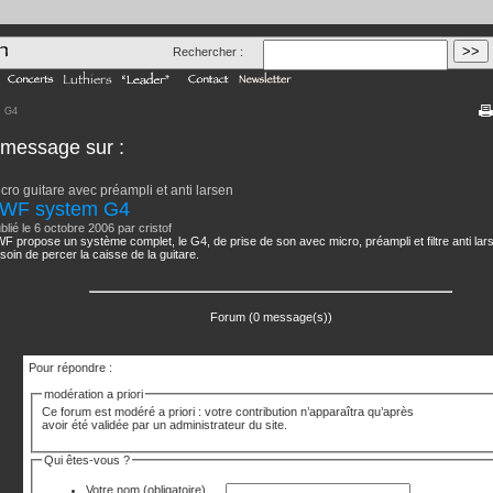
Rechercher :
m G4
n message
sur :
cro guitare avec préampli et anti larsen
WF system G4
blié le 6 octobre 2006 par cristof
F propose un système complet, le G4, de prise de son avec micro, préampli et filtre anti lars
soin de percer la caisse de la guitare.
Forum (0 message(s))
Pour répondre :
modération a priori
Ce forum est modéré a priori : votre contribution n’apparaîtra qu’après
avoir été validée par un administrateur du site.
Qui êtes-vous ?
Votre nom
(obligatoire)