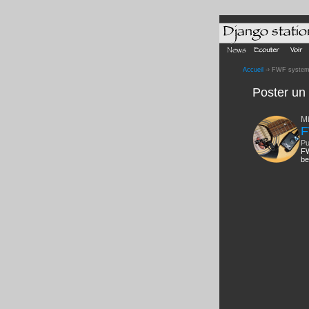
Accueil
-› FWF syste
Poster u
Mi
F
Pu
FW
be