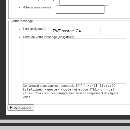
Votre adresse email
Votre message
Titre (obligatoire)
Texte de votre message (obligatoire)
Ce formulaire accepte les raccourcis SPIP
[->url] {{gras}}
{italique} <quote> <code>
et le code HTML
<q> <del>
<ins>
. Pour créer des paragraphes, laissez simplement des lignes
vides.