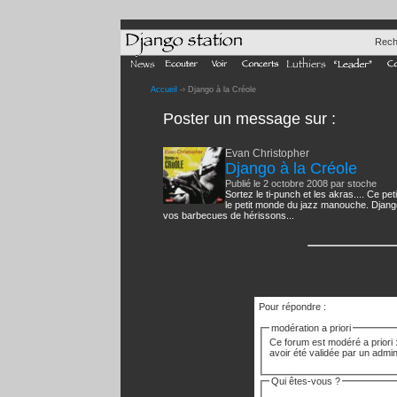
Rech
Accueil
-› Django à la Créole
Poster un message
sur :
Evan Christopher
Django à la Créole
Publié le 2 octobre 2008 par stoche
Sortez le ti-punch et les akras.... Ce p
le petit monde du jazz manouche. Django
vos barbecues de hérissons...
Pour répondre :
modération a priori
Ce forum est modéré a priori :
avoir été validée par un admin
Qui êtes-vous ?