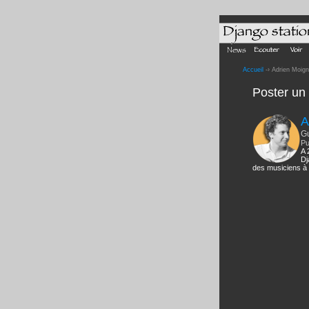
Accueil
-› Adrien Moig
Poster u
A
Gu
Pu
A 
Dj
des musiciens à 