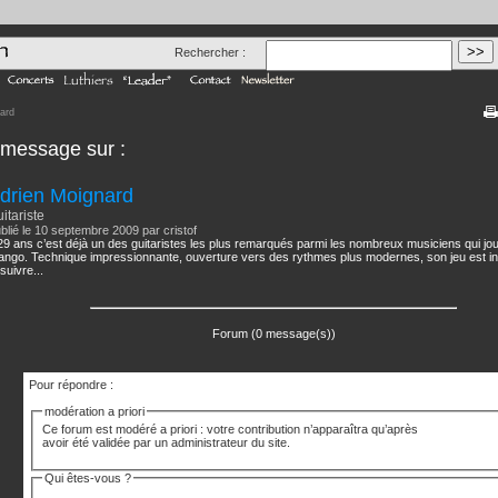
Rechercher :
nard
n message
sur :
drien Moignard
itariste
blié le 10 septembre 2009 par cristof
29 ans c’est déjà un des guitaristes les plus remarqués parmi les nombreux musiciens qui jou
ango. Technique impressionnante, ouverture vers des rythmes plus modernes, son jeu est insp
suivre...
Forum (0 message(s))
Pour répondre :
modération a priori
Ce forum est modéré a priori : votre contribution n’apparaîtra qu’après
avoir été validée par un administrateur du site.
Qui êtes-vous ?