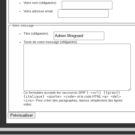
Votre nom
(obligatoire)
Votre adresse email
Votre message
Titre (obligatoire)
Texte de votre message (obligatoire)
Ce formulaire accepte les raccourcis SPIP
[->url] {{gras}}
{italique} <quote> <code>
et le code HTML
<q> <del>
<ins>
. Pour créer des paragraphes, laissez simplement des lignes
vides.