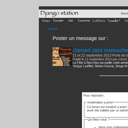
Rech
Accueil
Poster un message
sur :
Concert Jazz manouche 
21 et 22 septembre 2013 Porte de la
Publié le 12 septembre 2013 par cristof
La Fête à Neu-Neu accueille cette année
Yorguy Loeffler, Ninine Garcia, Serge Kri
Pour répondre :
modération a priori
Ce forum est modéré a priori :
avoir été validée par un admin
Qui êtes-vous ?
Votre nom
(obligatoir