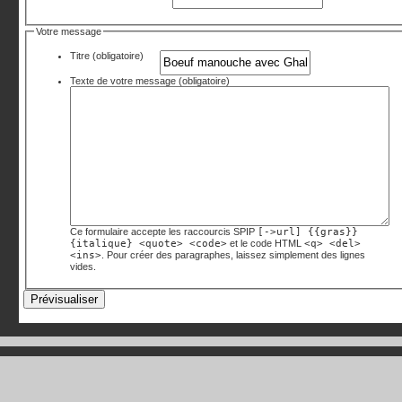
Votre message
Titre (obligatoire)
Texte de votre message (obligatoire)
Ce formulaire accepte les raccourcis SPIP
[->url] {{gras}}
{italique} <quote> <code>
et le code HTML
<q> <del>
<ins>
. Pour créer des paragraphes, laissez simplement des lignes
vides.