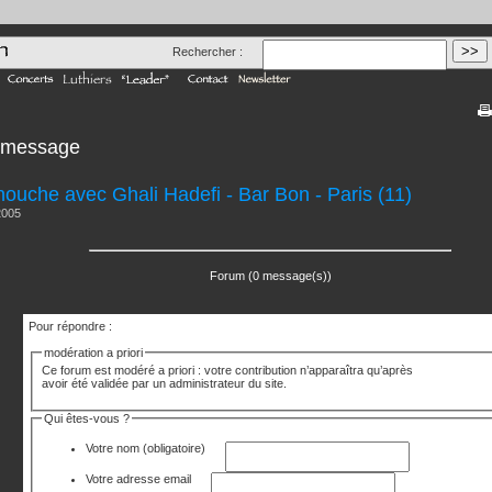
Rechercher :
n message
ouche avec Ghali Hadefi - Bar Bon - Paris (11)
 2005
Forum (0 message(s))
Pour répondre :
modération a priori
Ce forum est modéré a priori : votre contribution n’apparaîtra qu’après
avoir été validée par un administrateur du site.
Qui êtes-vous ?
Votre nom
(obligatoire)
Votre adresse email