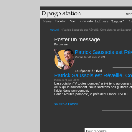
Rech
Accueil
-› Patrick Saussois est Réveillé, Conscient et se Bat pour 
Poster un message
Forum sur :
Patrick Saussois est Rév
Publié le 28 mai 2009
tivoli
En réponse à :
Patrick Saussois est Réveillé, Co
Publié le 9 juin 2009
L’association " A toutes pompes" a été tenu au courant
ceux qui le soutiennent. Nous sortirons nos guitares e
l’aider dans son combat.
Pour " Atoutes pompes", le président Olivier TIVOLI
soutien à Patrick
Pour répondre :