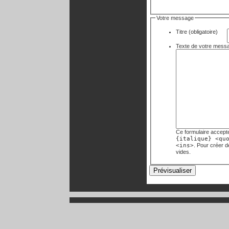
Votre message
Titre (obligatoire)
Ce formulaire accept
{italique} <qu
<ins>
. Pour créer 
vides.