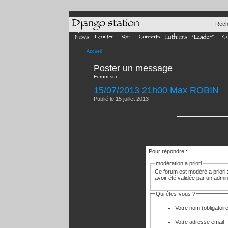
Rech
Accueil
Poster un message
Forum sur :
15/07/2013 21h00 Max ROBIN
Publié le 15 juillet 2013
Pour répondre :
modération a priori
Ce forum est modéré a priori :
avoir été validée par un admin
Qui êtes-vous ?
Votre nom
(obligatoir
Votre adresse email