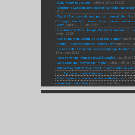
publié le 16 avril 2013
-
Dario Napoli needs you !
-
Christophe Lartilleux sera en direct sur radio France Ble
2013
pub
-
Pigalle44 a besoin de vous pour son nouvel album !
-
"Swing en boucle", une association pour les musicien
publié le 12 mars 2013
Comté
-
Des italiens à Paris : Jacopo Martini à la Taverne de T
février 2013
publié l
-
Une peinture de Django de Jean-Paul Pagnon
publié le 2 
-
Doudou Cuillerier vend ses French Guitare
-
Un article dans le monde sur l’expo Django Reinhardt à
14 octobre 2012
publié le 2
-
Vintage Vertigo, nouvelle revue à paraître...
publié le 25 juin 2
-
Maro Drom un nouveau site Internet
-
Adrien Moignard/Rocky Gresset : nouvel album en juille
publié le 7 mai 2
-
Tout Django au format Band in a box
publié 
-
Biréli Lagrène : chevalier des Arts et des Lettres
publié le 17 avril 2012
-
Nouveau bœuf à Blois