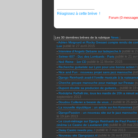
Réagissez à cette brève !
Forum (0 message(
Les 30 dernières brèves de la rubrique
News
:
-
Adrien Moignard et Rocky Gresset compte rendu de conc
publié le 27 avril 2015
Loir
publié le 2
-
Interview d’Angelo Debarre sur ladepeche.fr
publié le 21 avr
-
Selmer 607 - Duc des Lombards - Paris
publié le 11 février 2015
-
Noé Reine : 1er CD
-
Recherche guitariste sur Lyon pour une bonne action !
pub
-
Nice and Fun : nouveau projet sans jazz manouche
-
Django Reinhardt avait-il l’oreille musicale à la naissan
pu
-
Cherche groupe manouche pour mariage sur Pessac
publié le 1
-
Dupont double sa producion de guitares...
-
Rodolphe Raffalli trio, tous les mardis de 20h a minuit 
septembre 2013
publié le 25 aoû
-
Doudou Cuillerier a besoin de vous...!
pub
-
La nouvelle république : un article sur Am Ketennes
-
DjangoPassion : un nouveau site sur le jazz manouche
le 19 juin 2013
-
Le court-métrage sur Django Reinhardt de Paul Paviot 
publié le 28 mai 20
cinéma Le Casino de Lavelanet (09)
publié le 7 mai 2013
-
Daisy Castro needs you..!
publié le 26 avril 2013
-
Nouveau site Djangojazz.nl