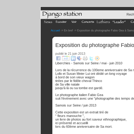
Rech
Accueil
-> En bref -> Exposition du photographe Fabio Gea à Samo
Exposition du photographe Fabi
publié le 21 juin 2013
Liberchies - Samois sur Seine / mai - juin 2010
Lors de la récurrence du 100eme anniversaire de Sa 
Lollo et Susan Meier Lui ont dédié un long voyage
à bord de son vieux wagon
tirées par le fidèle cheval Thinco
de Sa ville natale
jusqu'à là ou sa tombe est gardé.
Le photographe italien Fabio Gea
suit l'événement avec une “photographie des temps 
Samois sur Seine / juin 2013
Cette exposition est un extrait tiré de
“ fleurs manouche ”,
un livre de photos au fort saveur ethnographique,
ici présenté et accueilli
lors du 60ème anniversaire de Sa mort.